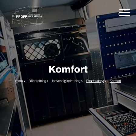
Komfort
Hjem >
Bilindretning >
Indvendig indretning >
Ekstraudstyr
>
Komfort