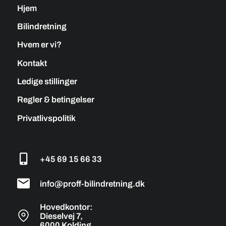
Hjem
Bilindretning
Hvem er vi?
Kontakt
Ledige stillinger
Regler & betingelser
Privatlivspolitik
+45 69 15 66 33
info@proff-bilindretning.dk
Hovedkontor:
Dieselvej 7,
6000 Kolding