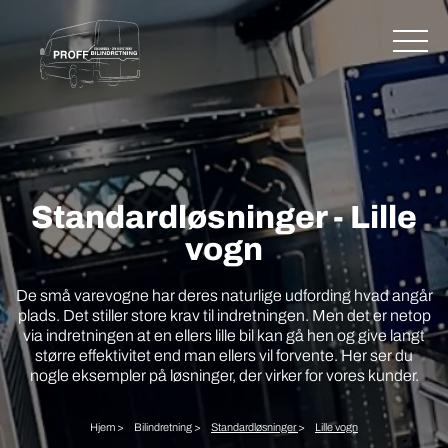
Standardløsninger - Lille
vogn
De små varevogne har deres naturlige udfording hvad angår
plads. Det stiller store krav til indretningen. Men det er netop
via indretningen at en ellers lille bil kan gå hen og give langt
større effektivitet end man ellers vil forvente. Her ser du
nogle eksempler på løsninger, der virker for vores kunder.
Hjem >
Bilindretning >
Standardløsninger
>
Lille vogn