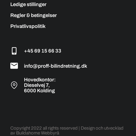
Ledige stillinger
Regler & betingelser
Privatlivspolitik
+45 69 15 66 33
info@proff-bilindretning.dk
Hovedkontor:
Dieselvej 7,
6000 Kolding
Copyright 2022 all rights reserved |
Design och utvecklad
av Buildahome Webbyrå